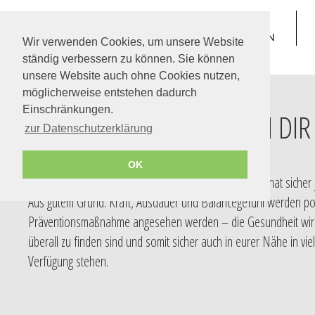
TREPPE SUCHEN
Wir verwenden Cookies, um unsere Website
ständig verbessern zu können. Sie können
unsere Website auch ohne Cookies nutzen,
möglicherweise entstehen dadurch
draussen oder drinnen
Einschränkungen.
WIR LEGEN DIR
zur Datenschutzerklärung
OK
"Nehmen Sie doch öfter mal die Treppe!" Diesen Satz hat sicher
Aus gutem Grund: Kraft, Ausdauer und Balancegefühl werden posi
Präventionsmaßnahme angesehen werden – die Gesundheit wird u
überall zu finden sind und somit sicher auch in eurer Nähe in vi
Verfügung stehen.