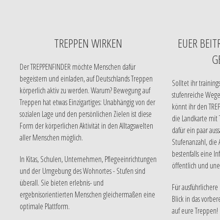
TREPPEN WIRKEN
EUER BEIT
G
Der TREPPENFINDER möchte Menschen dafür
begeistern und einladen, auf Deutschlands Treppen
Solltet ihr traini
körperlich aktiv zu werden. Warum? Bewegung auf
stufenreiche Weg
Treppen hat etwas Einzigartiges: Unabhängig von der
könnt ihr den TREP
sozialen Lage und den persönlichen Zielen ist diese
die Landkarte mit 
Form der körperlichen Aktivität in den Alltagswelten
dafür ein paar auss
aller Menschen möglich.
Stufenanzahl, die
bestenfalls eine I
In Kitas, Schulen, Unternehmen, Pflegeeinrichtungen
öffentlich und une
und der Umgebung des Wohnortes - Stufen sind
überall. Sie bieten erlebnis- und
Für ausführlichere
ergebnisorientierten Menschen gleichermaßen eine
Blick in das vorbe
optimale Plattform.
auf eure Treppen!