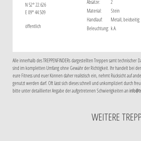
Absätze:
2
N 52° 22.626
Material:
Stein
E 09° 44.509
Handlauf:
Metall, beidseitig
öffentlich
Beleuchtung:
k.A.
Alle innerhalb des TREPPENFINDERs dargestellten Treppen samt technischer 
sind im kompletten Umfang ohne Gewähr der Richtigkeit. Ihr handelt bei der 
eure Fitness und euer Können daher realistisch ein, nehmt Rücksicht auf and
genutzt werden darf. Oft lässt sich dieses schnell und unkompliziert durch 
bitte unter detaillierter Angabe der aufgetretenen Schwierigkeiten an
info@t
WEITERE TREP